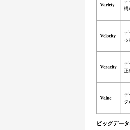
デ
Variety
構
デ
Velocity
ら
デ
Veracity
正
デ
Value
タ
ビッグデータ