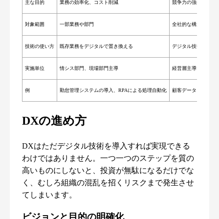
主な目的
業務の効率化、コスト削減
競争力の強化、ビジ
対象範囲
一部業務や部門
全社的な構造（戦略
技術の使い方
既存業務をデジタルで置き換える
デジタル技術で新た
実施単位
情シス部門、現場部門主導
経営層主導で全社的
例
勤怠管理システムの導入、RPAによる処理自動化
顧客データを活用し
DXの進め方
DXはただデジタル技術を導入すれば実現できる
わけではありません。一つ一つのステップを質の
高いものにしないと、投資が無駄になるだけでな
く、むしろ組織の混乱を招くリスクまで発生させ
てしまいます。
ビジョンと目的の明確化