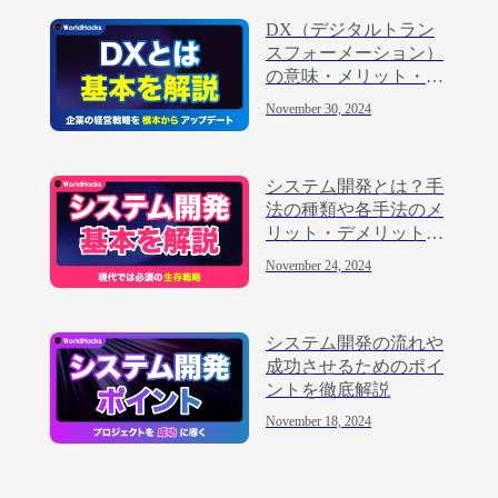
DX（デジタルトラン
スフォーメーション）
の意味・メリット・進
め方を解説
November 30, 2024
システム開発とは？手
法の種類や各手法のメ
リット・デメリットを
解説
November 24, 2024
システム開発の流れや
成功させるためのポイ
ントを徹底解説
November 18, 2024