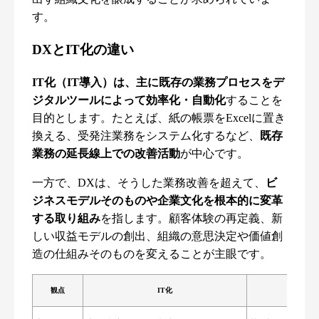
す。
DXとIT化の違い
IT化（IT導入）は、主に既存の業務プロセスをデ
ジタルツールによって効率化・自動化
することを
目的とします。たとえば、紙の帳票をExcelに置き
換える、受発注業務をシステム化するなど、
既存
業務の延長線上での改善活動
が中心です。
一方で、DXは、そうした業務改善を超えて、
ビ
ジネスモデルそのものや企業文化を根本的に変革
する取り組み
を指します。顧客体験の再定義、新
しい収益モデルの創出、組織の意思決定や価値創
造の仕組みそのものを変えることが主眼です。
観点
IT化
DX（