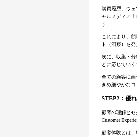
購買履歴、ウェ
ャルメディア上
す。
これにより、顧
ト（洞察）を発
次に、収集・分
どに応じていく
全ての顧客に画
きめ細やかなコ
STEP2：
顧客の理解とセ
Customer Ex
顧客体験とは、