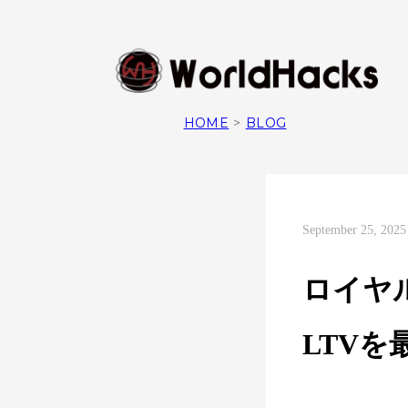
HOME
>
BLOG
September 25, 2025
ロイヤ
LTV