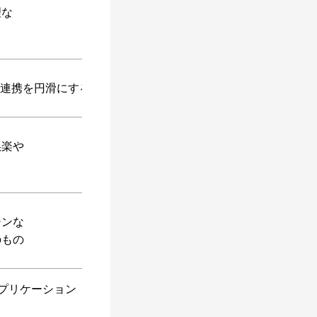
理な
と連携を円滑にする役割
娯楽や
ジンな
のもの
プリケーション