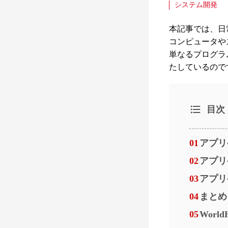
システム開発
本記事では、日
コンピュータや
単なるプログラ
たしているので
目次
01
アプリ
02
アプリ
03
アプリ
04
まとめ
05
Worl