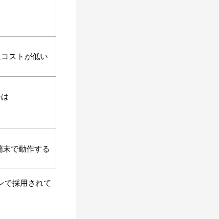
入コストが低い
ーは
端末で動作する
ンで採用されて