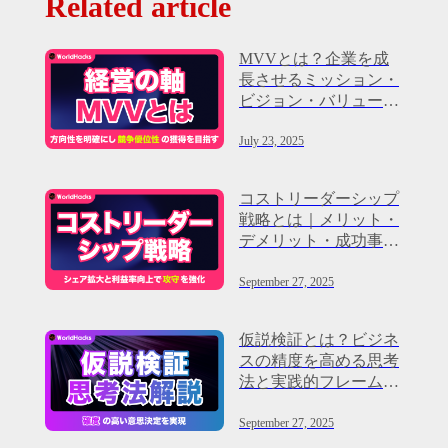
Related article
MVVとは？企業を成
長させるミッション・
ビジョン・バリューの
重要性
July 23, 2025
コストリーダーシップ
戦略とは｜メリット・
デメリット・成功事例
を徹底解説
September 27, 2025
仮説検証とは？ビジネ
スの精度を高める思考
法と実践的フレームワ
ークを解説
September 27, 2025