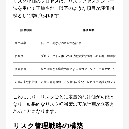
リスク評価のプロセスは、リスクアセスメント手
法を用いて実施され、以下のような項目が評価指
標として挙げられます。
評価項目
評価基準
発生確率
低・中・高などの段階的な評価
影響度
プロジェクト全体への経済的損失や運用への影響、顧客信頼への打
優先順位
発生確率と影響度の積によるスコアリング、リスクマトリックスの
対策の実効性評価
対策実施前後のリスク指標の変化、レビュー会議でのフィードバッ
これにより、リスクごとに定量的な評価が可能と
なり、効果的なリスク軽減策の実施計画が立案さ
れることになります。
リスク管理戦略の構築