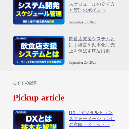
スケジュールの立て方
と管理のポイント
November 15, 2025
飲食店支援システムと
は｜経営を効率化し売
上を伸ばすIT活用術
September 26, 2025
おすすめ記事
Pickup article
DX（デジタルトラン
スフォーメーション）
の意味・メリット・進