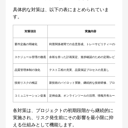
具体的な対策は、以下の表にまとめられていま
す。
対策項目
実施内容
要件定義の明確化
利害関係者間での合意形成、トレーサビリティーの確保
スケジュール管理の徹底
余裕を持った計画策定、進捗確認のための定期レビュー
品質管理体制の強化
テスト工程の充実、品質保証プロセスの見直し
技術リスクの検証
新技術のパイロット実験、継続的な技術研修、プロトタイプ
コミュニケーション促進
定例会議、オンラインツールの活用、情報共有ルールの整備
各対策は、プロジェクトの初期段階から継続的に
実施され、リスク発生前にその影響を最小限に抑
える仕組みとして機能します。