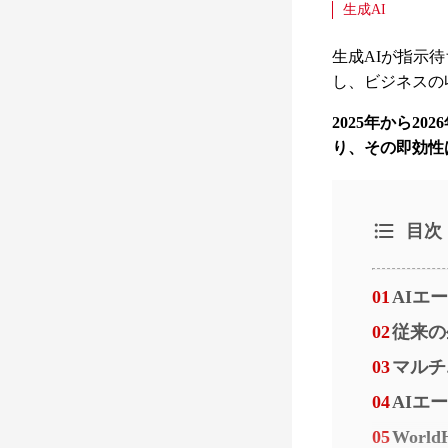
生成AI
生成AIが指示
し、ビジネスの
2025年から2
り、その即効性
目次
01
AIエ
02
従来の
03
マルチ
04
AIエ
05
Wor