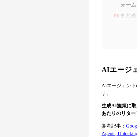
ォーム
06
まとめ
AIエー
AIエージェン
す。
生成AI施策に
あたりのリター
参考記事：
Googl
Agents, Unlockin