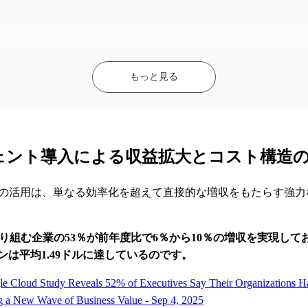
もっと見る
ジェント導入による収益拡大とコスト構造
トの活用は、単なる効率化を超えて直接的な増収をもたらす強力
取り組む企業の53％が前年度比で6％から10％の増収を実現して
ンは平均1.49ドルに達しているのです。
e Cloud Study Reveals 52% of Executives Say Their Organizations 
g a New Wave of Business Value - Sep 4, 2025