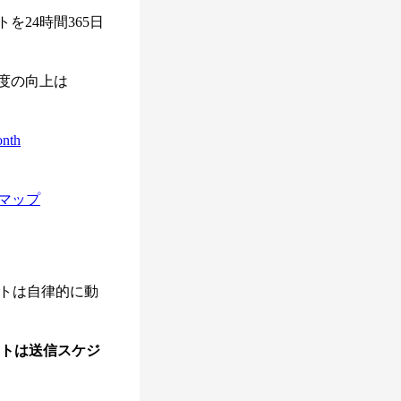
24時間365日
度の向上は
onth
マップ
ントは自律的に動
ントは送信スケジ