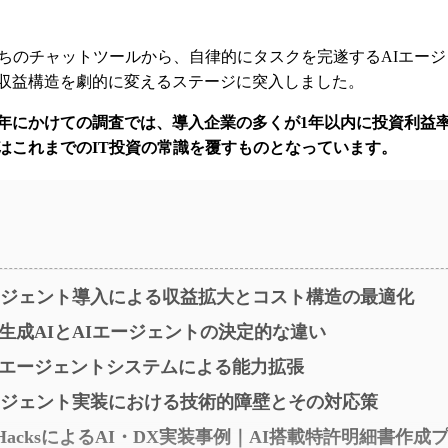
待ちのチャットツールから、自律的にタスクを完遂するAIエー
収益構造を劇的に変えるステージに突入しました。
026年にかけての調査では、導入企業の多くが1年以内に投資利益
はこれまでのIT投資の常識を覆すものとなっています。
ージェント導入による収益拡大とコスト構造の最適化
生成AIとAIエージェントの決定的な違い
エージェントシステムによる能力拡張
ージェント実装における技術的障壁とその対応策
ldHacksによるAI・DX実装事例｜AI搭載特許明細書作成