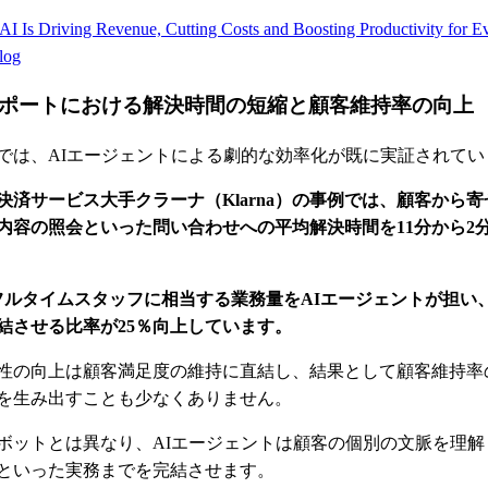
I Is Driving Revenue, Cutting Costs and Boosting Productivity for Ev
log
ポートにおける解決時間の短縮と顧客維持率の向上
では、AIエージェントによる劇的な効率化が既に実証されてい
決済サービス大手クラーナ（Klarna）の事例では、顧客から
内容の照会といった問い合わせへの平均解決時間を11分から2
のフルタイムスタッフに相当する業務量をAIエージェントが担い
結させる比率が25％向上しています。
性の向上は顧客満足度の維持に直結し、結果として顧客維持率
を生み出すことも少なくありません。
ボットとは異なり、AIエージェントは顧客の個別の文脈を理解
といった実務までを完結させます。