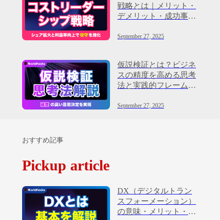
戦略とは｜メリット・
デメリット・成功事例
を徹底解説
September 27, 2025
仮説検証とは？ビジネ
スの精度を高める思考
法と実践的フレームワ
ークを解説
September 27, 2025
おすすめ記事
Pickup article
DX（デジタルトラン
スフォーメーション）
の意味・メリット・進