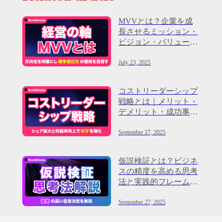
MVVとは？企業を成
長させるミッション・
ビジョン・バリューの
重要性
July 23, 2025
コストリーダーシップ
戦略とは｜メリット・
デメリット・成功事例
を徹底解説
September 27, 2025
仮説検証とは？ビジネ
スの精度を高める思考
法と実践的フレームワ
ークを解説
September 27, 2025